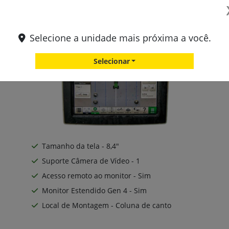
Monitor Gen 4 Universal 4240
Selecione a unidade mais próxima a você.
Selecionar
Tamanho da tela - 8,4"
Suporte Câmera de Vídeo - 1
Acesso remoto ao monitor - Sim
Monitor Estendido Gen 4 - Sim
Local de Montagem - Coluna de canto