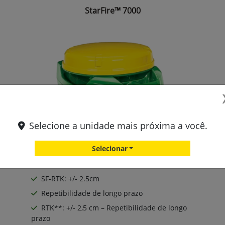
StarFire™ 7000
Selecione a unidade mais próxima a você.
Selecionar
SF1: +/- 15cm
SF-RTK: +/- 2.5cm
Repetibilidade de longo prazo
RTK**: +/- 2,5 cm – Repetibilidade de longo
prazo