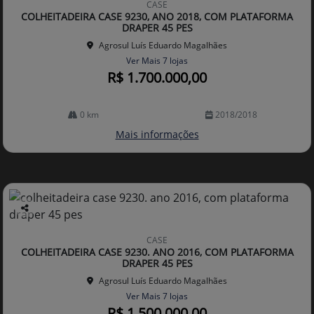
CASE
arti
COLHEITADEIRA CASE 9230, ANO 2018, COM PLATAFORMA
lhe
DRAPER 45 PES
Agrosul Luís Eduardo Magalhães
Ver Mais 7 lojas
R$ 1.700.000,00
0 km
2018/2018
Mais informações
Co
mp
CASE
arti
COLHEITADEIRA CASE 9230. ANO 2016, COM PLATAFORMA
lhe
DRAPER 45 PES
Agrosul Luís Eduardo Magalhães
Ver Mais 7 lojas
R$ 1.500.000,00