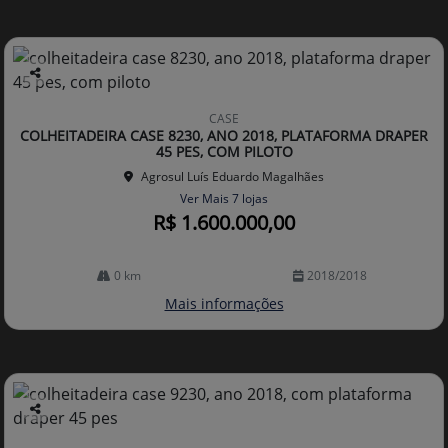
Co
mp
CASE
arti
COLHEITADEIRA CASE 8230, ANO 2018, PLATAFORMA DRAPER
lhe
45 PES, COM PILOTO
Agrosul Luís Eduardo Magalhães
Ver Mais 7 lojas
R$ 1.600.000,00
0 km
2018/2018
Mais informações
Co
mp