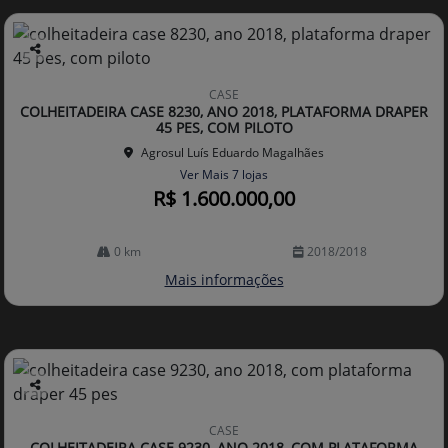
Co
mp
CASE
arti
COLHEITADEIRA CASE 8230, ANO 2018, PLATAFORMA DRAPER
lhe
45 PES, COM PILOTO
Agrosul Luís Eduardo Magalhães
Ver Mais 7 lojas
R$ 1.600.000,00
0 km
2018/2018
Mais informações
Co
mp
CASE
arti
COLHEITADEIRA CASE 9230, ANO 2018, COM PLATAFORMA