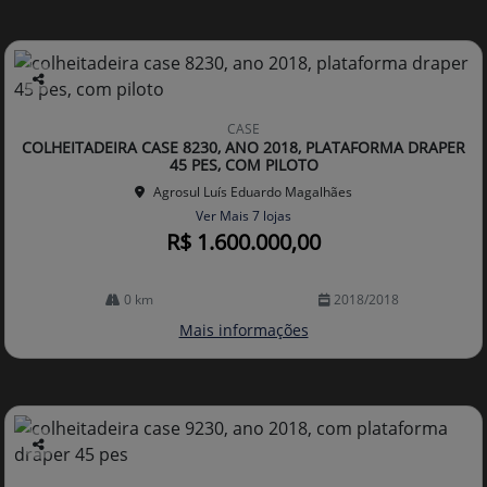
Co
mp
CASE
arti
COLHEITADEIRA CASE 8230, ANO 2018, PLATAFORMA DRAPER
lhe
45 PES, COM PILOTO
Agrosul Luís Eduardo Magalhães
Ver Mais 7 lojas
R$ 1.600.000,00
0 km
2018/2018
Mais informações
Co
mp