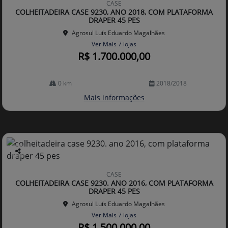
CASE
arti
COLHEITADEIRA CASE 9230, ANO 2018, COM PLATAFORMA
lhe
DRAPER 45 PES
Agrosul Luís Eduardo Magalhães
Ver Mais 7 lojas
R$ 1.700.000,00
0 km
2018/2018
Mais informações
Co
mp
CASE
arti
COLHEITADEIRA CASE 9230. ANO 2016, COM PLATAFORMA
lhe
DRAPER 45 PES
Agrosul Luís Eduardo Magalhães
Ver Mais 7 lojas
R$ 1.500.000,00